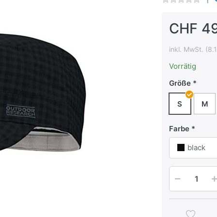
CHF 49
inkl. MwSt. (8.
Vorrätig
Größe
S
M
Farbe
black