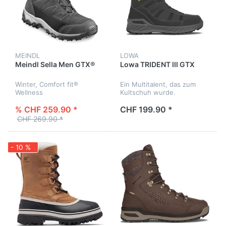
MEINDL
LOWA
Meindl Sella Men GTX®
Lowa TRIDENT III GTX
Winter, Comfort fit®
Ein Multitalent, das zum
Wellness
Kultschuh wurde.
% CHF 259.90 *
CHF 199.90 *
CHF 269.90 *
- 10 %