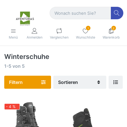
1
2
Menü
Anmelden
Vergleichen
Wunschliste
Warenkorb
Winterschuhe
1-5
von
5
Filtern
Sortieren
- 4 %