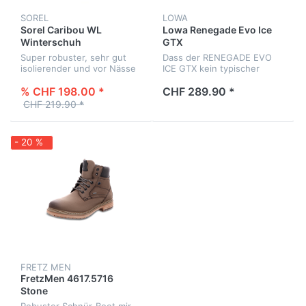
SOREL
LOWA
Sorel Caribou WL
Lowa Renegade Evo Ice
Winterschuh
GTX
Super robuster, sehr gut
Dass der RENEGADE EVO
isolierender und vor Nässe
ICE GTX kein typischer
schützender Damen-
Winterstiefel ist, zeigt sich
Winterstiefel im
schon beim ersten Blick.
% CHF 198.00 *
CHF 289.90 *
unverwechselbaren
CHF 219.90 *
Canadian-Boot Design für
eisige Kälte.
- 20 %
FRETZ MEN
FretzMen 4617.5716
Stone
Robuster Schnür-Boot mir