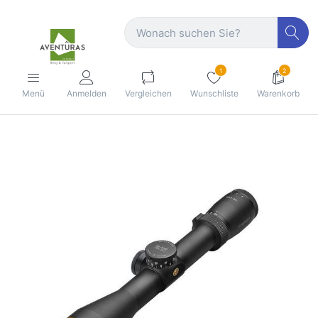
1
2
Menü
Anmelden
Vergleichen
Wunschliste
Warenkorb