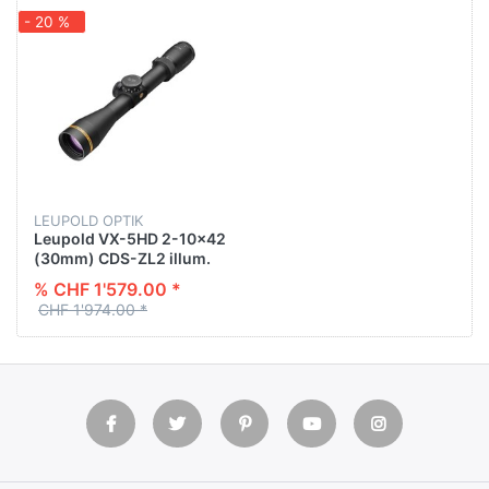
- 20 %
LEUPOLD OPTIK
Leupold VX-5HD 2-10x42
(30mm) CDS-ZL2 illum.
FireDot Duplex
% CHF 1'579.00 *
CHF 1'974.00 *