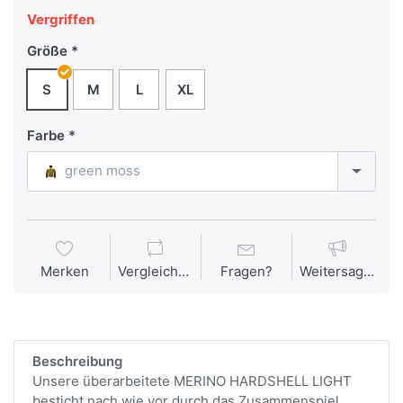
Vergriffen
Größe
S
M
L
XL
Farbe
green moss
Merken
Vergleichen
Fragen?
Weitersagen
Beschreibung
Unsere überarbeitete MERINO HARDSHELL LIGHT
besticht nach wie vor durch das Zusammenspiel