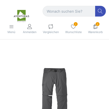
1
2
Menü
Anmelden
Vergleichen
Wunschliste
Warenkorb